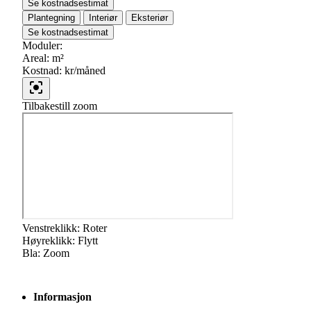
Se kostnadsestimat
Plantegning
Interiør
Eksteriør
Se kostnadsestimat
Moduler:
Areal:
m²
Kostnad:
kr/måned
Tilbakestill zoom
Venstreklikk:
Roter
Høyreklikk:
Flytt
Bla:
Zoom
Informasjon