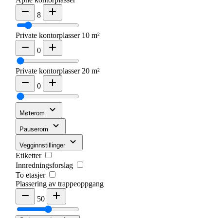
8
Private kontorplasser 10 m²
0
Private kontorplasser 20 m²
0
Møterom
Pauserom
Vegginnstillinger
Etiketter
Innredningsforslag
To etasjer
Plassering av trappeoppgang
50