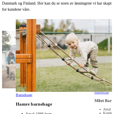
Danmark og Finland. Her kan du se noen av løsningene vi har skapt
for kundene våre.
Barnehage
Nordala bar
Areal:
1 1
Kunde:
Ha
Les mer
Barnehage
Milot Barnehage
Areal:
900 kvm