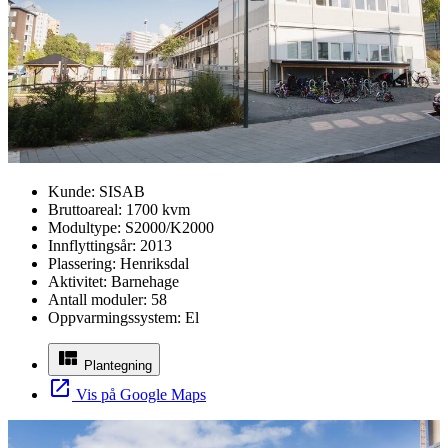
Kunde:
SISAB
Bruttoareal:
1700 kvm
Modultype:
S2000/K2000
Innflyttingsår:
2013
Plassering:
Henriksdal
Aktivitet:
Barnehage
Antall moduler:
58
Oppvarmingssystem:
El
Plantegning
Vis på Google Maps