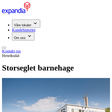
Våre lokaler
Kundehistorier
Om oss
Kontakt oss
Henriksdal
Storseglet barnehage