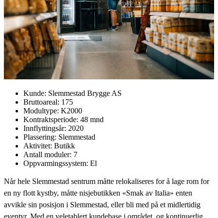
Kunde:
Slemmestad Brygge AS
Bruttoareal:
175
Modultype:
K2000
Kontraktsperiode:
48 mnd
Innflyttingsår:
2020
Plassering:
Slemmestad
Aktivitet:
Butikk
Antall moduler:
7
Oppvarmingssystem:
El
Når hele Slemmestad sentrum måtte relokaliseres for å lage rom for
en ny flott kystby, måtte nisjebutikken «Smak av Italia» enten
avvikle sin posisjon i Slemmestad, eller bli med på et midlertidig
eventyr. Med en veletablert kundebase i området, og kontinuerlig