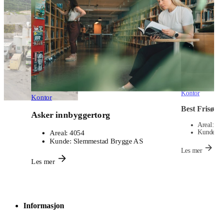
Kontor
Kontor
Best Frisør
Asker innbyggertorg
Areal:
12
Areal:
4054
Kunde:
Sl
Kunde:
Slemmestad Brygge AS
Les mer
Les mer
Informasjon