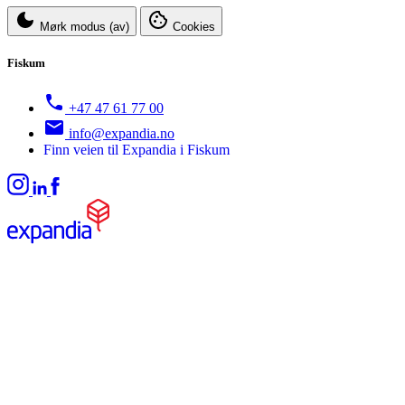
Mørk modus (av)
Cookies
Fiskum
+47 47 61 77 00
info@expandia.no
Finn veien til Expandia i Fiskum