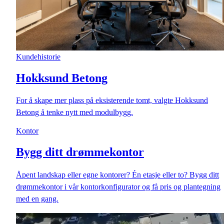
Kundehistorie
Hokksund Betong
For å skape mer plass på eksisterende tomt, valgte Hokksund
Betong å tenke nytt med modulbygg.
Kontor
Bygg ditt drømmekontor
Åpent landskap eller egne kontorer? Én etasje eller to? Bygg ditt
drømmekontor i vår kontorkonfigurator og få pris og plantegning
med en gang.