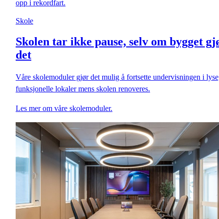
opp i rekordfart.
Skole
Skolen tar ikke pause, selv om bygget gj
det
Våre skolemoduler gjør det mulig å fortsette undervisningen i lyse
funksjonelle lokaler mens skolen renoveres.
Les mer om våre skolemoduler.