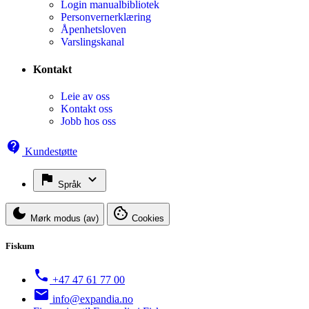
Login manualbibliotek
Personvernerklæring
Åpenhetsloven
Varslingskanal
Kontakt
Leie av oss
Kontakt oss
Jobb hos oss
Kundestøtte
Språk
Mørk modus (av)
Cookies
Fiskum
+47 47 61 77 00
info@expandia.no