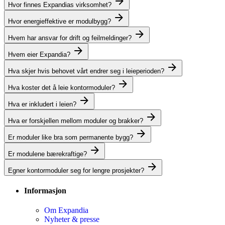
Hvor finnes Expandias virksomhet?
Hvor energieffektive er modulbygg?
Hvem har ansvar for drift og feilmeldinger?
Hvem eier Expandia?
Hva skjer hvis behovet vårt endrer seg i leieperioden?
Hva koster det å leie kontormoduler?
Hva er inkludert i leien?
Hva er forskjellen mellom moduler og brakker?
Er moduler like bra som permanente bygg?
Er modulene bærekraftige?
Egner kontormoduler seg for lengre prosjekter?
Informasjon
Om Expandia
Nyheter & presse