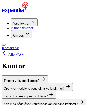
Våre lokaler
Kundehistorier
Om oss
Kontakt oss
Alle FAQs
Kontor
Trenger vi byggetillatelse?
Oppfyller modulene byggtekniske forskrifter?
Kan vi komme og se modulene?
Kan vi få både åpne kontorlandskap og egne kontorer?