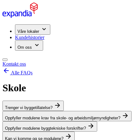
Våre lokaler
Kundehistorier
Om oss
Kontakt oss
Alle FAQs
Skole
Trenger vi byggetillatelse?
Oppfyller modulene krav fra skole- og arbeidsmiljømyndigheter?
Oppfyller modulene byggtekniske forskrifter?
Kan vi komme og se modulene?