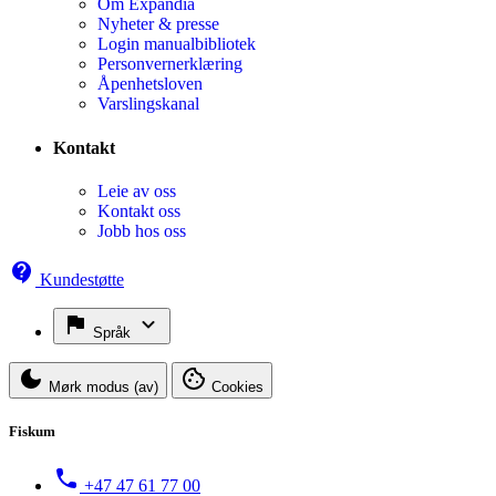
Om Expandia
Nyheter & presse
Login manualbibliotek
Personvernerklæring
Åpenhetsloven
Varslingskanal
Kontakt
Leie av oss
Kontakt oss
Jobb hos oss
Kundestøtte
Språk
Mørk modus (av)
Cookies
Fiskum
+47 47 61 77 00